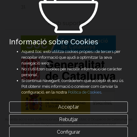
31
Amb suport de
Informació sobre Cookies
Aquest lloc web utilitza cookies pròpies i de tercers per
recopilar informació que ajudi a optimitzar la seva
navegació web.
No s'utilitzen cookies per recollir informació de caràcter
personal.
Si continua navegant, considerem que accepta el seu ús.
Pot obtenir més informació o conèixer com canviar la
configuració, en la nostra
Política de Cookies
.
Acceptar
Rebutjar
Aquesta acció està subvencionada pel Servei Públic d’Ocupació de Catalunya en
el marc dels Programes de suport al desenvolupament local
Configurar