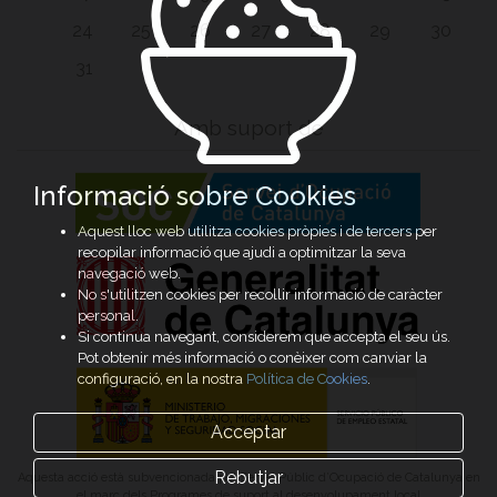
24
25
26
27
28
29
30
31
Amb suport de
Informació sobre Cookies
Aquest lloc web utilitza cookies pròpies i de tercers per
recopilar informació que ajudi a optimitzar la seva
navegació web.
No s'utilitzen cookies per recollir informació de caràcter
personal.
Si continua navegant, considerem que accepta el seu ús.
Pot obtenir més informació o conèixer com canviar la
configuració, en la nostra
Política de Cookies
.
Acceptar
Rebutjar
Aquesta acció està subvencionada pel Servei Públic d’Ocupació de Catalunya en
el marc dels Programes de suport al desenvolupament local